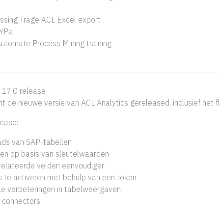
ossing Trage ACL Excel export
YP.ai
utomate Process Mining training
 17.0 release
t de nieuwe versie van ACL Analytics gereleased, inclusief het f
ease:
ads van SAP-tabellen
sen op basis van sleutelwaarden
relateerde velden eenvoudiger
s te activeren met behulp van een token
jke verbeteringen in tabelweergaven
 connectors