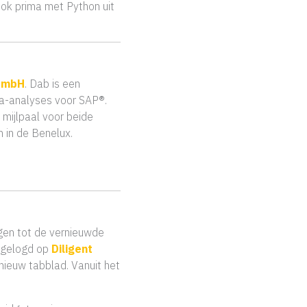
ook prima met Python uit
 GmbH
. Dab is een
ta-analyses voor SAP®.
 mijlpaal voor beide
 in de Benelux.
jgen tot de vernieuwde
 ingelogd op
Diligent
nieuw tabblad. Vanuit het