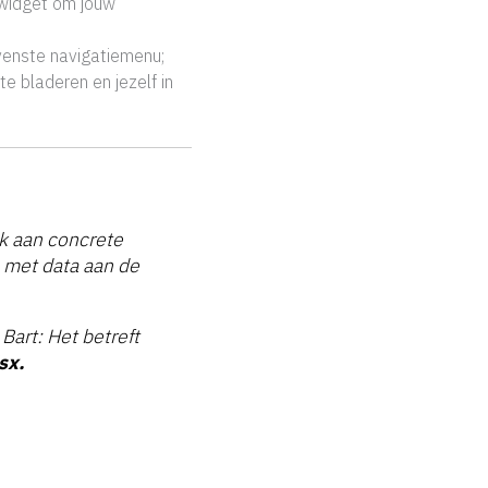
 widget om jouw
venste navigatiemenu;
e bladeren en jezelf in
nk aan concrete
 met data aan de
Bart: Het betreft
sx.