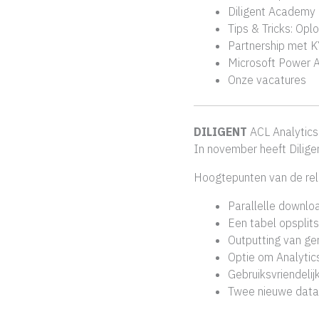
Diligent Academy
Tips & Tricks: Opl
Partnership met K
Microsoft Power A
Onze vacatures
DILIGENT
ACL Analytics
In november heeft Diligen
Hoogtepunten van de rel
Parallelle downlo
Een tabel opsplit
Outputting van ge
Optie om Analytic
Gebruiksvriendeli
Twee nieuwe data