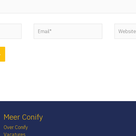
Email*
Website
Meer Conify
Over Conify
Vacatures