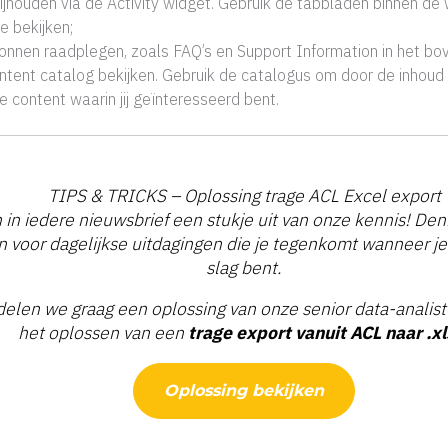
ijhouden via de Activity widget. Gebruik de tabbladen binnen de
e bekijken;
ronnen raadplegen, zoals FAQ’s en Support Information in het bo
tent catalog bekijken. Gebruik de catalogus om door de inhoud t
de content waarin jij geïnteresseerd bent.
TIPS & TRICKS – Oplossing trage ACL Excel export
in iedere nieuwsbrief een stukje uit van onze kennis! De
n voor dagelijkse uitdagingen die je tegenkomt wanneer je
slag bent.
elen we graag een oplossing van onze senior data-analist 
het oplossen van een
trage export vanuit ACL naar .xl
Oplossing bekijken