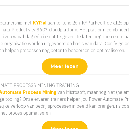
r partnership met
KYP.ai
aan te kondigen. KYP.ai heeft de afgelope
haar Productivity 360°-cloudplatform. Het platform combineert
ijven vanaf dag één inzicht te geven, te laten begrijpen en te 
organisatie worden uitgevoerd op basis van data. Conify geloo
kan helpen processen nog beter te beheersen en optimaliseren.
Meer lezen
MATE PROCESSS MINING TRAINING
Automate Process Mining
van Microsoft, maar nog niet (hele
ge tooling? Onze ervaren trainers helpen jou Power Automate Pr
elijke verloop van bedrijfsprocessen in beeld kan brengen, risico
 het proces optimaliseren.
Meer lezen