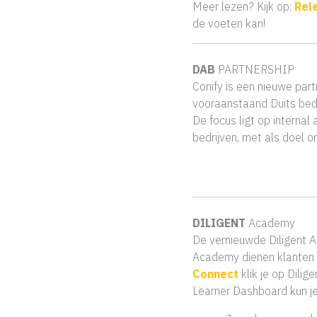
Meer lezen? Kijk op:
Rele
de voeten kan!
DAB
PARTNERSHIP
Conify is een nieuwe pa
vooraanstaand Duits bedr
De focus ligt op internal
bedrijven, met als doel 
DILIGENT
Academy
De vernieuwde Diligent A
Academy dienen klanten
Connect
klik je op Dil
Learner Dashboard kun je