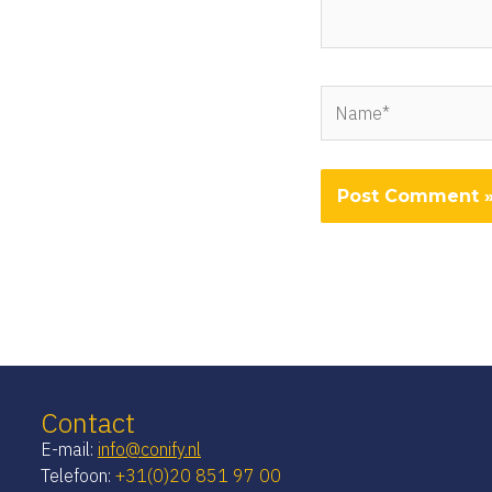
Name*
Contact
E-mail:
info@conify.nl
Telefoon:
+31(0)20 851 97 00