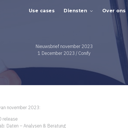
Use cases
Diensten
Over ons
Nieuwsbrief november 2023
1 December 2023
/
Conify
f van november 2023:
0 release
ab: Daten – Analysen & Beratung