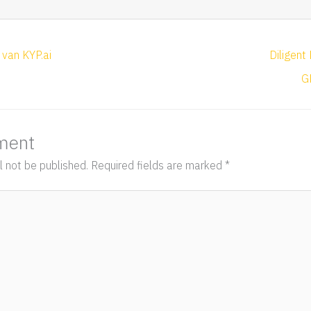
 van KYP.ai
Diligent
G
ment
l not be published.
Required fields are marked
*