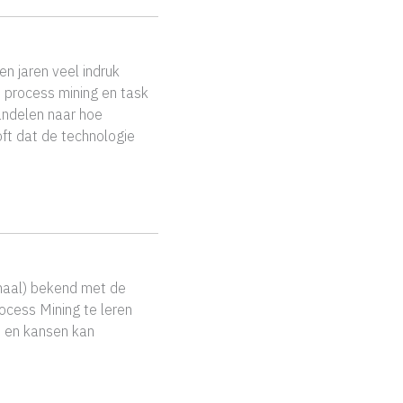
n jaren veel indruk
 process mining en task
handelen naar hoe
ft dat de technologie
maal) bekend met de
ocess Mining te leren
’s en kansen kan