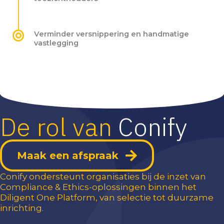
Verminder versnippering en handmatige
vastlegging
De rol van
Conify
Maak een afspraak
Conify ondersteunt organisaties bij de inzet van
Compliance & Ethics-oplossingen binnen het
Diligent One Platform, van selectie tot duurzame
inrichting.