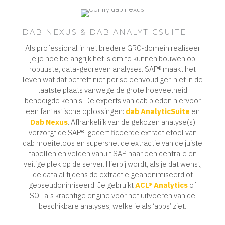
DAB NEXUS & DAB ANALYTICSUITE
Als professional in het bredere GRC-domein realiseer
je je hoe belangrijk het is om te kunnen bouwen op
robuuste, data-gedreven analyses. SAP® maakt het
leven wat dat betreft niet per se eenvoudiger, niet in de
laatste plaats vanwege de grote hoeveelheid
benodigde kennis. De experts van dab bieden hiervoor
een fantastische oplossingen:
dab AnalyticSuite
en
Dab Nexus
. Afhankelijk van de gekozen analyse(s)
verzorgt de SAP®-gecertificeerde extractietool van
dab moeiteloos en supersnel de extractie van de juiste
tabellen en velden vanuit SAP naar een centrale en
veilige plek op de server. Hierbij wordt, als je dat wenst,
de data al tijdens de extractie geanonimiseerd of
gepseudonimiseerd. Je gebruikt
ACL® Analytics
of
SQL als krachtige engine voor het uitvoeren van de
beschikbare analyses, welke je als ‘apps’ ziet.