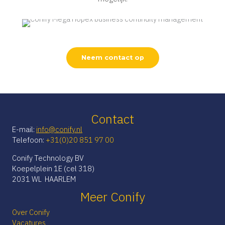
Neem contact op
Contact
E-mail:
info@conify.nl
Telefoon:
+31(0)20 851 97 00
Conify Technology BV
Koepelplein 1E (cel 318)
2031 WL HAARLEM
Meer Conify
Over Conify
Vacatures