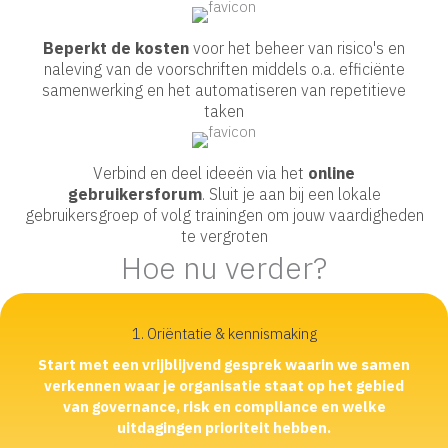
Beperkt de kosten
voor het beheer van risico's en
naleving van de voorschriften middels o.a. efficiënte
samenwerking en het automatiseren van repetitieve
taken
Verbind en deel ideeën via het
online
gebruikersforum
. Sluit je aan bij een lokale
gebruikersgroep of volg trainingen om jouw vaardigheden
te vergroten
Hoe nu verder?
1. Oriëntatie & kennismaking
Start met een vrijblijvend gesprek waarin we samen
verkennen waar je organisatie staat op het gebied
van governance, risk en compliance en welke
uitdagingen prioriteit hebben.