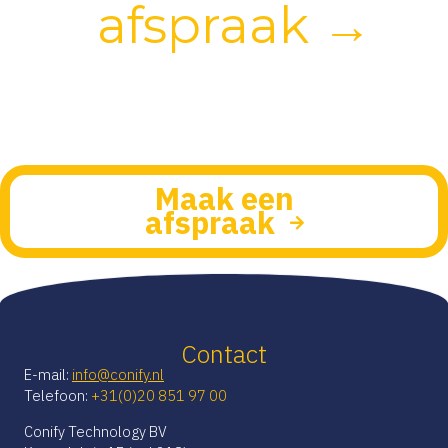
afspraak →
We leren jou graag kennen. Tijdens een
ontmoetings afspraak kunt je alles vragen over
onze diensten, en kunnen wij de voordelen
brengen voor jouw bedrijf.
Maak een
afspraak
Contact
E-mail:
info@conify.nl
Telefoon:
+31(0)20 851 97 00
Conify Technology BV