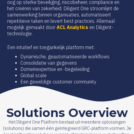
oog op sterke beveiliging, risicobeheer, compliance en
het creëren van zekerheid. Diligent One stroomlijnt de
samenwerking binnen organisaties, automatiseert
repetitieve taken en levert best practices. Allemaal
mogelijk gemaakt door
ACL Analytics
en Diligent-
technologie.
Een intuïtief en toegankelijk platform met:
Dynamische, geautomatiseerde workflows
Consolidatie van gegevens
Domeinexpertise en -begeleiding
Global scale
Een geweldige customer community
Solutions Overview
Het Diligent One Platform bestaat uit meerdere oplossingen
(solutions) die samen één geïntegreerd GRC-platform vormen. Je